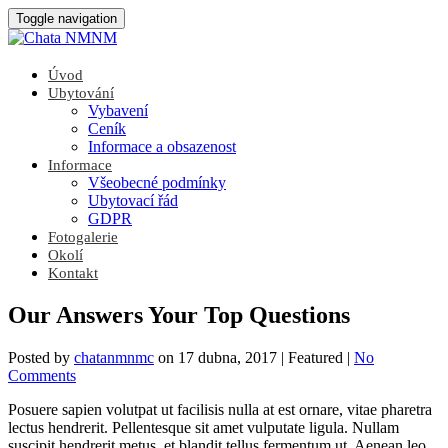
Toggle navigation
Úvod
Ubytování
Vybavení
Ceník
Informace a obsazenost
Informace
Všeobecné podmínky
Ubytovací řád
GDPR
Fotogalerie
Okolí
Kontakt
Our Answers Your Top Questions
Posted by
chatanmnmc
on
17 dubna, 2017
| Featured
|
No
Comments
Posuere sapien volutpat ut facilisis nulla at est ornare, vitae pharetra
lectus hendrerit. Pellentesque sit amet vulputate ligula. Nullam
suscipit hendrerit metus, et blandit tellus fermentum ut. Aenean leo