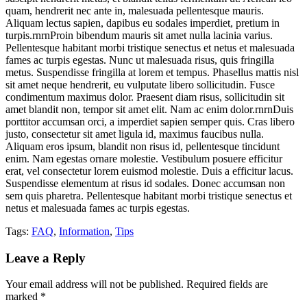
quam, hendrerit nec ante in, malesuada pellentesque mauris.
Aliquam lectus sapien, dapibus eu sodales imperdiet, pretium in
turpis.rnrnProin bibendum mauris sit amet nulla lacinia varius.
Pellentesque habitant morbi tristique senectus et netus et malesuada
fames ac turpis egestas. Nunc ut malesuada risus, quis fringilla
metus. Suspendisse fringilla at lorem et tempus. Phasellus mattis nisl
sit amet neque hendrerit, eu vulputate libero sollicitudin. Fusce
condimentum maximus dolor. Praesent diam risus, sollicitudin sit
amet blandit non, tempor sit amet elit. Nam ac enim dolor.rnrnDuis
porttitor accumsan orci, a imperdiet sapien semper quis. Cras libero
justo, consectetur sit amet ligula id, maximus faucibus nulla.
Aliquam eros ipsum, blandit non risus id, pellentesque tincidunt
enim. Nam egestas ornare molestie. Vestibulum posuere efficitur
erat, vel consectetur lorem euismod molestie. Duis a efficitur lacus.
Suspendisse elementum at risus id sodales. Donec accumsan non
sem quis pharetra. Pellentesque habitant morbi tristique senectus et
netus et malesuada fames ac turpis egestas.
Tags:
FAQ
,
Information
,
Tips
Leave a Reply
Your email address will not be published. Required fields are
marked *