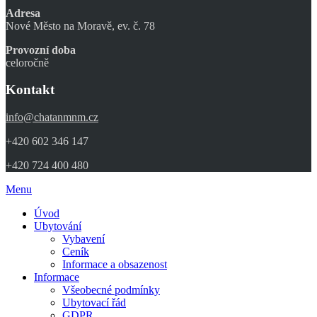
Adresa
Nové Město na Moravě, ev. č. 78
Provozní doba
celoročně
Kontakt
info@chatanmnm.cz
+420 602 346 147
+420 724 400 480
Menu
Úvod
Ubytování
Vybavení
Ceník
Informace a obsazenost
Informace
Všeobecné podmínky
Ubytovací řád
GDPR